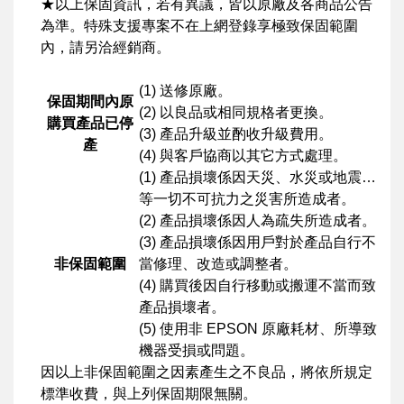
★以上保固資訊，若有異議，皆以原廠及各商品公告
為準。特殊支援專案不在上網登錄享極致保固範圍
內，請另洽經銷商。
(1) 送修原廠。
保固期間內原
(2) 以良品或相同規格者更換。
購買產品已停
(3) 產品升級並酌收升級費用。
產
(4) 與客戶協商以其它方式處理。
(1) 產品損壞係因天災、水災或地震…
等一切不可抗力之災害所造成者。
(2) 產品損壞係因人為疏失所造成者。
(3) 產品損壞係因用戶對於產品自行不
非保固範圍
當修理、改造或調整者。
(4) 購買後因自行移動或搬運不當而致
產品損壞者。
(5) 使用非 EPSON 原廠耗材、所導致
機器受損或問題。
因以上非保固範圍之因素產生之不良品，將依所規定
標準收費，與上列保固期限無關。