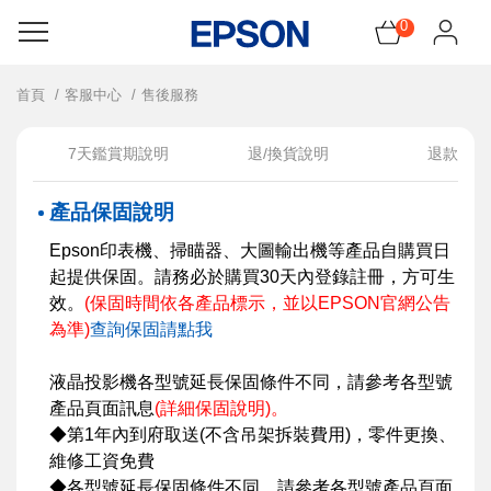
0
感謝祭!領5千元折價神券
首頁
客服中心
售後服務
機器找耗材
7天鑑賞期說明
退/換貨說明
退款說明
產品保固說明
所有產品
Epson印表機、掃瞄器、大圖輸出機等產品自購買日
起提供保固。請務必於購買30天內登錄註冊，方可生
促銷訊息
效。
(保固時間依各產品標示，並以EPSON官網公告
為準)
查詢保固請點我
會員服務
液晶投影機各型號延長保固條件不同，請參考各型號
網紅開箱
產品頁面訊息
(詳細保固說明)。
◆第1年內到府取送(不含吊架拆裝費用)，零件更換、
維修工資免費
◆各型號延長保固條件不同，請參考各型號產品頁面