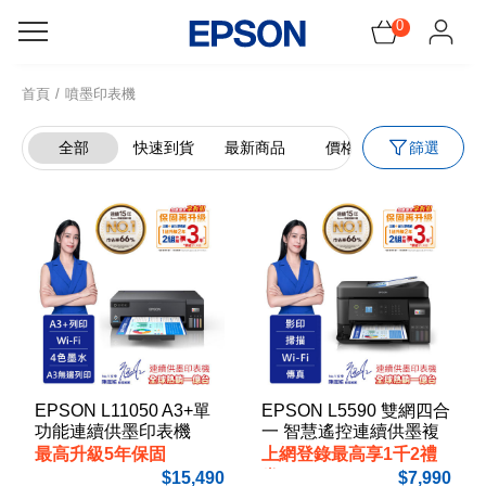
0
感謝祭!領5千元折價神券
首頁
噴墨印表機
機器找耗材
篩選
全部
快速到貨
最新商品
價格↑
價格↓
所有產品
促銷訊息
會員服務
網紅開箱
EPSON L11050 A3+單
EPSON L5590 雙網四合
功能連續供墨印表機
一 智慧遙控連續供墨複
合機
最高升級5年保固
上網登錄最高享1千2禮
券
15,490
7,990