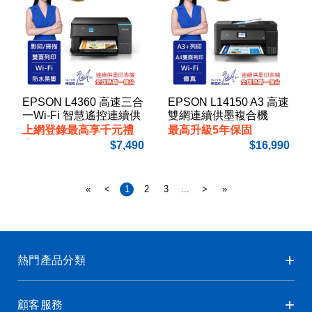
EPSON L4360 高速三合
EPSON L14150 A3 高速
一Wi-Fi 智慧遙控連續供
雙網連續供墨複合機
墨複合機
上網登錄最高享千元禮
最高升級5年保固
券
7,490
16,990
«
<
1
2
3
...
>
»
熱門產品分類
顧客服務