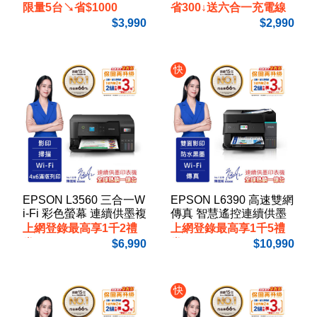
限量5台↘省$1000
省300↓送六合一充電線
3,990
2,990
快
EPSON L3560 三合一W
EPSON L6390 高速雙網
i-Fi 彩色螢幕 連續供墨複
傳真 智慧遙控連續供墨
合機
複合機
上網登錄最高享1千2禮
上網登錄最高享1千5禮
券
券
6,990
10,990
快