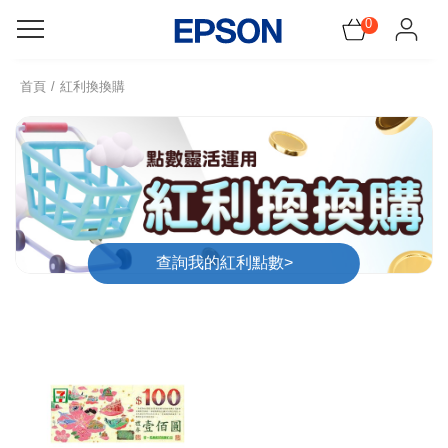
0
感謝祭!領5千元折價神券
首頁
紅利換換購
機器找耗材
所有產品
促銷訊息
查詢我的紅利點數>
會員服務
網紅開箱