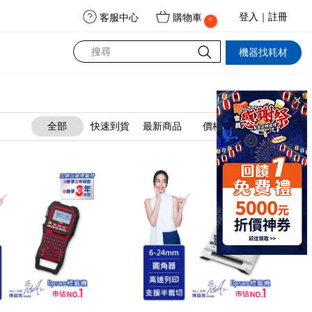
登入｜註冊
客服中心
購物車
0
機器找耗材
全部
快速到貨
最新商品
價格↑
價格↓