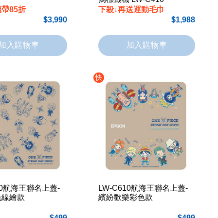
帶85折
下殺↓再送運動毛巾
3,990
1,988
加入購物車
加入購物車
快
610航海王聯名上蓋-
LW-C610航海王聯名上蓋-
色線繪款
繽紛歡樂彩色款
499
499