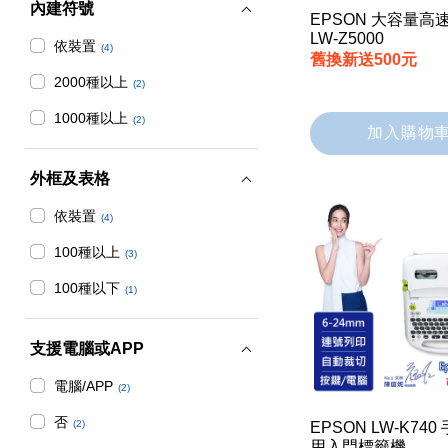
內建符號
EPSON 大容量高
LW-Z5000
依裝置
(4)
舊換新送500元
2000種以上
(2)
1000種以上
(2)
加入購物
外框及表格
依裝置
(4)
100種以上
(3)
100種以下
(1)
支援電腦或APP
電腦/APP
(2)
否
(2)
EPSON LW-K74
用入門標籤機