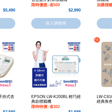
限時優惠↓省500
加購標籤
5,490
2,990
車
加入購物車
快
0 手持式杏
EPSON LW-K200BL 輕巧經
LW-C
典款標籤機
經典角
限時特價↓省302
2,590
1,688