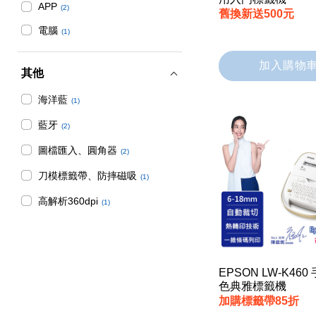
APP
(2)
舊換新送500元
電腦
(1)
加入購物
其他
海洋藍
(1)
藍牙
(2)
圖檔匯入、圓角器
(2)
刀模標籤帶、防摔磁吸
(1)
高解析360dpi
(1)
EPSON LW-K46
色典雅標籤機
加購標籤帶85折