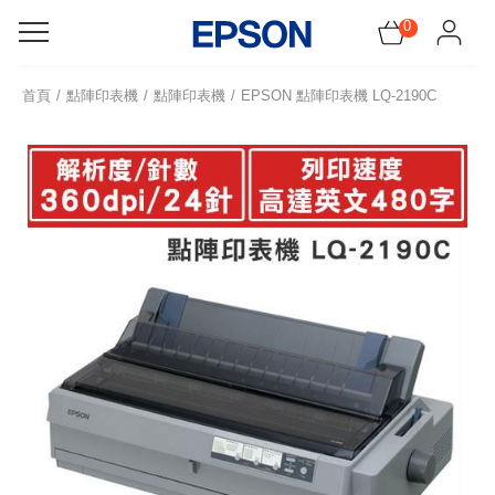
0
感謝祭!領5千元折價神券
首頁
點陣印表機
點陣印表機
EPSON 點陣印表機 LQ-2190C
機器找耗材
所有產品
促銷訊息
會員服務
網紅開箱