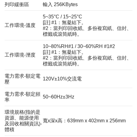
列印緩衝區
輸入 256KBytes
5~35°C / 15~25°C
[註] #1：無凝結下。
工作環境-溫度
#2：當列印回收紙、多份複寫紙、信封、
標籤或滾筒紙時。
10~80%RH#1 / 30~60%RH #1#2
[註] #1：無凝結下。
工作環境-溼度
#2：當列印回收紙、多份複寫紙、信封、
標籤或滾筒紙時。
電力需求-額定電
120V±10%交流電
壓
電力需求-額定頻
50~60Hz±3Hz
率
環境規格(指的是
資源、能源使用
寬x深x高：639mm x 402mm x 256mm
及回收相關資訊)-
體積