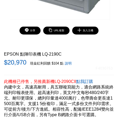
分享
URL複製
加入主機
EPSON 點陣印表機 LQ-2190C
20,970
現金紅利回饋 $104 點
說明
F4030753
此機種已停售，另推薦新機LQ-2090CII
點我訂購
內建中文，高速高耐用，具五聯複寫能力，適合網路系統終
端列印報表使用。超高速列印，英文/中文每秒480/240字
元。耐印更環保，總列印量達4000萬行，色帶壽命更長達1
500百萬字。支援1 5份複印，滿足一式多份文件列印需求。
可從前方/後方/下方進紙。相容性高，配備IEEE1284雙向並
行介面/USB介面，另有Type B網路介面卡可選購。