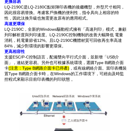
更換容易
LQ-2190C是LQ-2180C點矩陣印表機的後繼機型，外型尺寸相同，
因此很容易替換。考慮客戶換機的便利性，指令具向上相容的特
性，因此汰換升級也無需更改原有的應用程式。
高速更環保
LQ-2190C，全新的Windows驅動程式擁有「高速列印」模式，兼顧
列印解析度與列印速度。LQ-2190C控制機制的改善大幅降低 電量
消耗，耗電量節省12%。且LQ-2190C機體材質可回收再生率高達
84%，減少對環境的影響更環保。
更高相容性
支援ESC/P-C控制語言，配備雙向平行式介面，並新增「USB介
面」，連結更容易。另外也可根據系統環境，選購Type B網路介面
卡
(注意：
Type B網路介面卡已停產
)
，或有線網絡介面。當印表機裝
置Type B網路介面卡時，在Windows的工作環境下，可經由及時監
控程式來顯示目前印表機的列印狀態 。