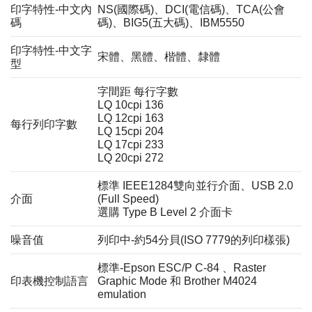
印字特性-中文內
NS(國際碼)、DCI(電信碼)、TCA(公會
碼
碼)、BIG5(五大碼)、IBM5550
印字特性-中文字
宋體、黑體、楷體、隸體
型
字間距 每行字數
LQ 10cpi 136
LQ 12cpi 163
每行列印字數
LQ 15cpi 204
LQ 17cpi 233
LQ 20cpi 272
標準 IEEE1284雙向並行介面、USB 2.0
介面
(Full Speed)
選購 Type B Level 2 介面卡
噪音值
列印中-約54分貝(ISO 7779的列印樣張)
標準-Epson ESC/P C-84 、Raster
印表機控制語言
Graphic Mode 和 Brother M4024
emulation