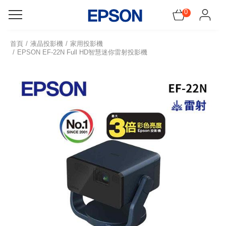
0
感謝祭!領5千元折價神券
首頁
液晶投影機
家用投影機
EPSON EF-22N Full HD智慧迷你雷射投影機
機器找耗材
所有產品
促銷訊息
會員服務
網紅開箱