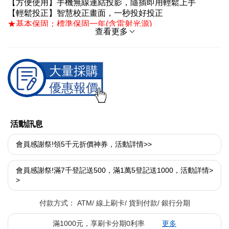
【方便使用】手機無線連結投影，隨插即用輕鬆上手
【輕鬆投正】智慧校正畫面，一秒投好投正
★基本保固：標準保固一年(含雷射光源)
查看更多
★極致保固：購買後一個月內上網登錄，即享主機三年極致
保固，含工時與零件(不含耗材)；雷射光源三年或20,000小
時(以先達到之數據為準)，您放心享受高畫質！
▲提醒！投影機類商品，已使用(開機)將無法退換貨！
退回商品必須是全新狀態且完整包裝，否則恕不接受退換貨
（商品、附件、包裝、贈品、廠商紙箱及所有附隨文件或資
料之完整）
活動訊息
會員感謝祭!領5千元折價神券，活動詳情>>
會員感謝祭!滿7千登記送500，滿1萬5登記送1000，活動詳情>
>
付款方式：
ATM
線上刷卡
貨到付款
銀行分期
滿1000元，享刷卡分期0利率
更多